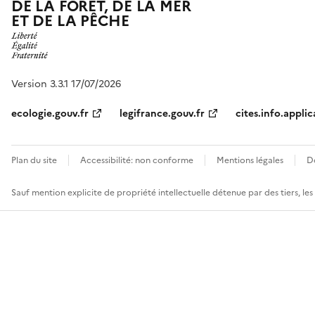
DE LA FORÊT, DE LA MER
ET DE LA PÊCHE
Version 3.3.1 17/07/2026
ecologie.gouv.fr
legifrance.gouv.fr
cites.info.applic
Plan du site
Accessibilité: non conforme
Mentions légales
D
Sauf mention explicite de propriété intellectuelle détenue par des tiers, le