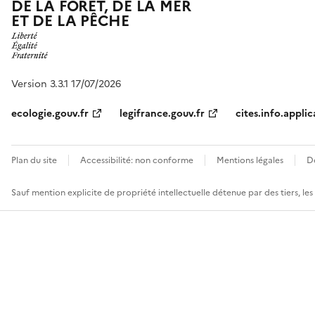
DE LA FORÊT, DE LA MER
ET DE LA PÊCHE
Version 3.3.1 17/07/2026
ecologie.gouv.fr
legifrance.gouv.fr
cites.info.applic
Plan du site
Accessibilité: non conforme
Mentions légales
D
Sauf mention explicite de propriété intellectuelle détenue par des tiers, le