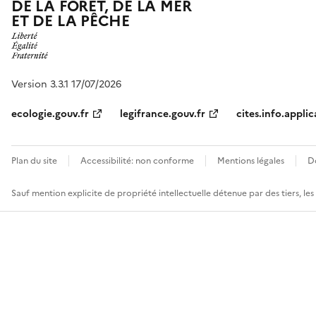
DE LA FORÊT, DE LA MER
ET DE LA PÊCHE
Version 3.3.1 17/07/2026
ecologie.gouv.fr
legifrance.gouv.fr
cites.info.applic
Plan du site
Accessibilité: non conforme
Mentions légales
D
Sauf mention explicite de propriété intellectuelle détenue par des tiers, le