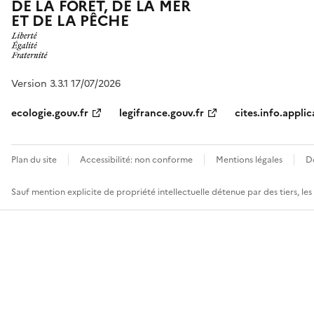
DE LA FORÊT, DE LA MER
ET DE LA PÊCHE
Version 3.3.1 17/07/2026
ecologie.gouv.fr
legifrance.gouv.fr
cites.info.applic
Plan du site
Accessibilité: non conforme
Mentions légales
D
Sauf mention explicite de propriété intellectuelle détenue par des tiers, le