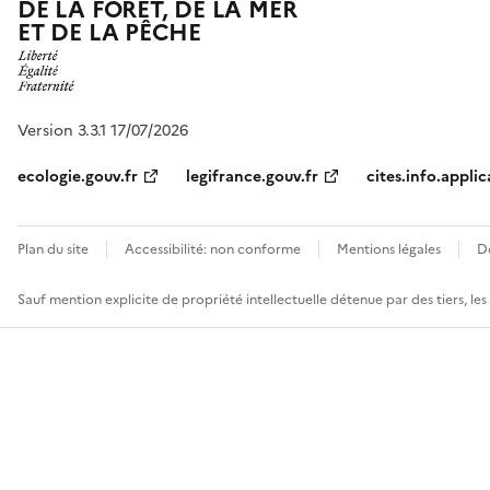
DE LA FORÊT, DE LA MER
ET DE LA PÊCHE
Version 3.3.1 17/07/2026
ecologie.gouv.fr
legifrance.gouv.fr
cites.info.applic
Plan du site
Accessibilité: non conforme
Mentions légales
D
Sauf mention explicite de propriété intellectuelle détenue par des tiers, le