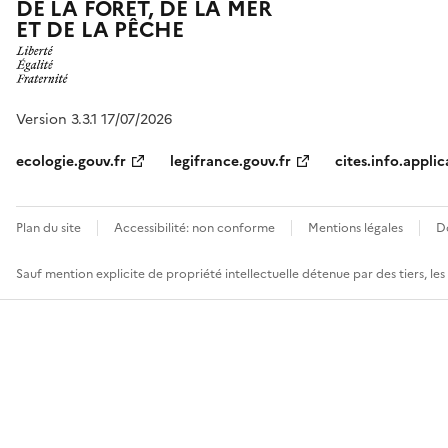
DE LA FORÊT, DE LA MER
ET DE LA PÊCHE
Version 3.3.1 17/07/2026
ecologie.gouv.fr
legifrance.gouv.fr
cites.info.applic
Plan du site
Accessibilité: non conforme
Mentions légales
D
Sauf mention explicite de propriété intellectuelle détenue par des tiers, le