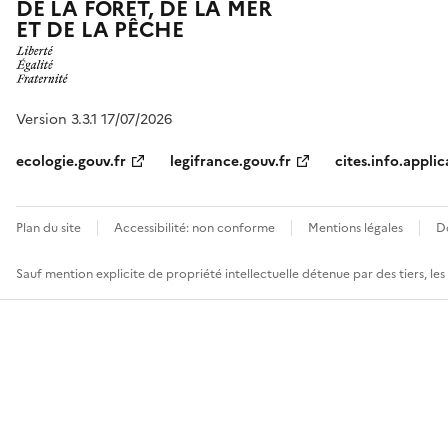
DE LA FORÊT, DE LA MER
ET DE LA PÊCHE
Version 3.3.1 17/07/2026
ecologie.gouv.fr
legifrance.gouv.fr
cites.info.applic
Plan du site
Accessibilité: non conforme
Mentions légales
D
Sauf mention explicite de propriété intellectuelle détenue par des tiers, le