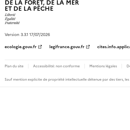
DE LA FORÊT, DE LA MER
ET DE LA PÊCHE
Version 3.3.1 17/07/2026
ecologie.gouv.fr
legifrance.gouv.fr
cites.info.applic
Plan du site
Accessibilité: non conforme
Mentions légales
D
Sauf mention explicite de propriété intellectuelle détenue par des tiers, le