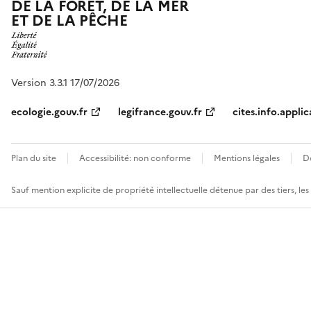
DE LA FORÊT, DE LA MER
ET DE LA PÊCHE
Version 3.3.1 17/07/2026
ecologie.gouv.fr
legifrance.gouv.fr
cites.info.applic
Plan du site
Accessibilité: non conforme
Mentions légales
D
Sauf mention explicite de propriété intellectuelle détenue par des tiers, le