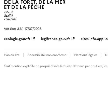
DE LA FORÊT, DE LA MER
ET DE LA PÊCHE
Version 3.3.1 17/07/2026
ecologie.gouv.fr
legifrance.gouv.fr
cites.info.applic
Plan du site
Accessibilité: non conforme
Mentions légales
D
Sauf mention explicite de propriété intellectuelle détenue par des tiers, le