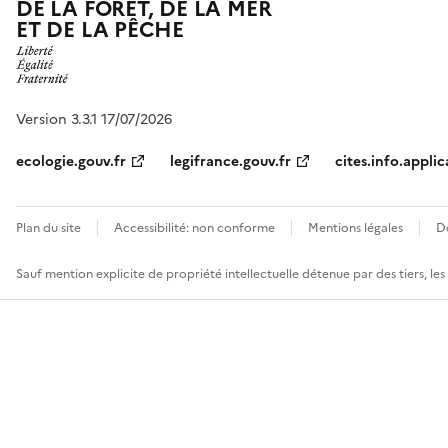
DE LA FORÊT, DE LA MER
ET DE LA PÊCHE
Version 3.3.1 17/07/2026
ecologie.gouv.fr
legifrance.gouv.fr
cites.info.applic
Plan du site
Accessibilité: non conforme
Mentions légales
D
Sauf mention explicite de propriété intellectuelle détenue par des tiers, le