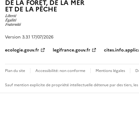
DE LA FORÊT, DE LA MER
ET DE LA PÊCHE
Version 3.3.1 17/07/2026
ecologie.gouv.fr
legifrance.gouv.fr
cites.info.applic
Plan du site
Accessibilité: non conforme
Mentions légales
D
Sauf mention explicite de propriété intellectuelle détenue par des tiers, le