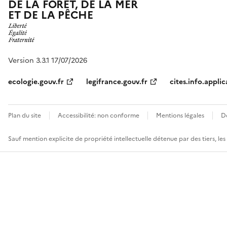
DE LA FORÊT, DE LA MER
ET DE LA PÊCHE
Version 3.3.1 17/07/2026
ecologie.gouv.fr
legifrance.gouv.fr
cites.info.applic
Plan du site
Accessibilité: non conforme
Mentions légales
D
Sauf mention explicite de propriété intellectuelle détenue par des tiers, le