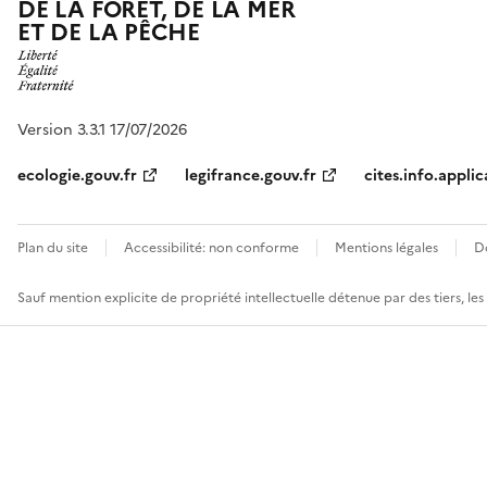
DE LA FORÊT, DE LA MER
ET DE LA PÊCHE
Version 3.3.1 17/07/2026
ecologie.gouv.fr
legifrance.gouv.fr
cites.info.applic
Plan du site
Accessibilité: non conforme
Mentions légales
D
Sauf mention explicite de propriété intellectuelle détenue par des tiers, le