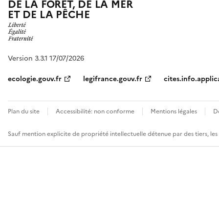
DE LA FORÊT, DE LA MER
ET DE LA PÊCHE
Version 3.3.1 17/07/2026
ecologie.gouv.fr
legifrance.gouv.fr
cites.info.applic
Plan du site
Accessibilité: non conforme
Mentions légales
D
Sauf mention explicite de propriété intellectuelle détenue par des tiers, le