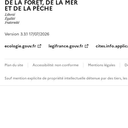
DE LA FORÊT, DE LA MER
ET DE LA PÊCHE
Version 3.3.1 17/07/2026
ecologie.gouv.fr
legifrance.gouv.fr
cites.info.applic
Plan du site
Accessibilité: non conforme
Mentions légales
D
Sauf mention explicite de propriété intellectuelle détenue par des tiers, le