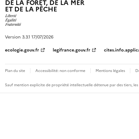
DE LA FORÊT, DE LA MER
ET DE LA PÊCHE
Version 3.3.1 17/07/2026
ecologie.gouv.fr
legifrance.gouv.fr
cites.info.applic
Plan du site
Accessibilité: non conforme
Mentions légales
D
Sauf mention explicite de propriété intellectuelle détenue par des tiers, le