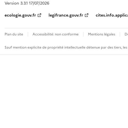
Version 3.3.1 17/07/2026
ecologie.gouv.fr
legifrance.gouv.fr
cites.info.applic
Plan du site
Accessibilité: non conforme
Mentions légales
D
Sauf mention explicite de propriété intellectuelle détenue par des tiers, le