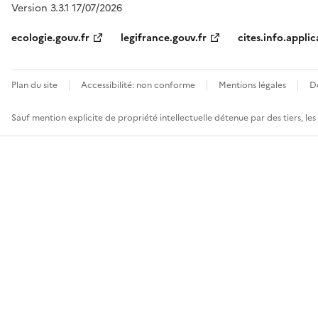
Version 3.3.1 17/07/2026
ecologie.gouv.fr
legifrance.gouv.fr
cites.info.applic
Plan du site
Accessibilité: non conforme
Mentions légales
D
Sauf mention explicite de propriété intellectuelle détenue par des tiers, le