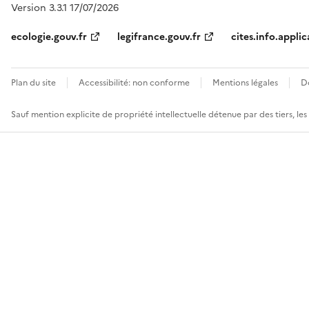
Version 3.3.1 17/07/2026
ecologie.gouv.fr
legifrance.gouv.fr
cites.info.applic
Plan du site
Accessibilité: non conforme
Mentions légales
D
Sauf mention explicite de propriété intellectuelle détenue par des tiers, le