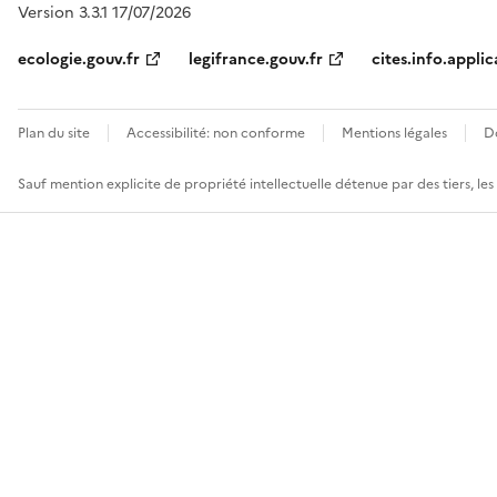
Version 3.3.1 17/07/2026
ecologie.gouv.fr
legifrance.gouv.fr
cites.info.applic
Plan du site
Accessibilité: non conforme
Mentions légales
D
Sauf mention explicite de propriété intellectuelle détenue par des tiers, le