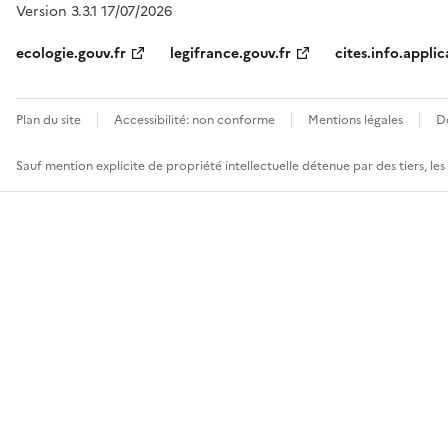
Version 3.3.1 17/07/2026
ecologie.gouv.fr
legifrance.gouv.fr
cites.info.applic
Plan du site
Accessibilité: non conforme
Mentions légales
D
Sauf mention explicite de propriété intellectuelle détenue par des tiers, le