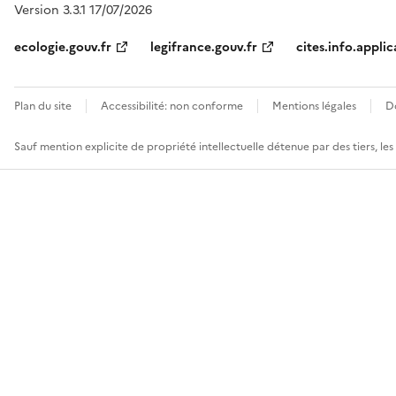
Version 3.3.1 17/07/2026
ecologie.gouv.fr
legifrance.gouv.fr
cites.info.applic
Plan du site
Accessibilité: non conforme
Mentions légales
D
Sauf mention explicite de propriété intellectuelle détenue par des tiers, le