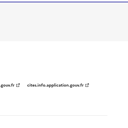
.gouv.fr
cites.info.application.gouv.fr