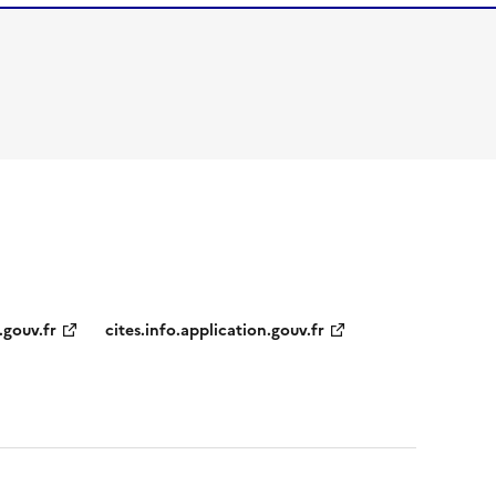
.gouv.fr
cites.info.application.gouv.fr