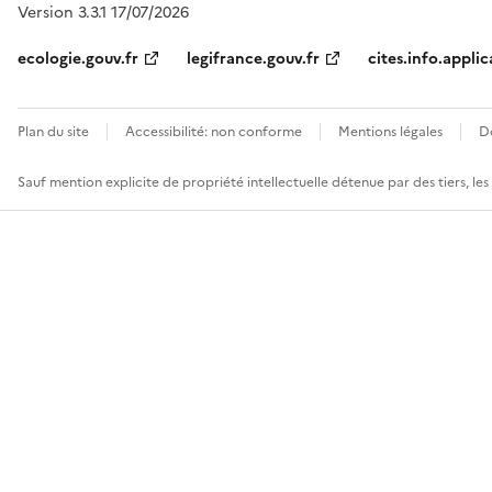
Version 3.3.1 17/07/2026
ecologie.gouv.fr
legifrance.gouv.fr
cites.info.applic
Plan du site
Accessibilité: non conforme
Mentions légales
D
Sauf mention explicite de propriété intellectuelle détenue par des tiers, le