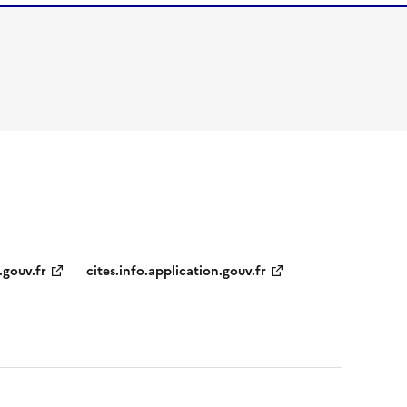
.gouv.fr
cites.info.application.gouv.fr