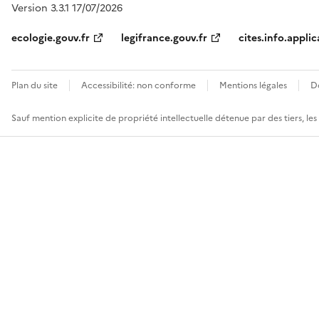
Version 3.3.1 17/07/2026
ecologie.gouv.fr
legifrance.gouv.fr
cites.info.applic
Plan du site
Accessibilité: non conforme
Mentions légales
D
Sauf mention explicite de propriété intellectuelle détenue par des tiers, le