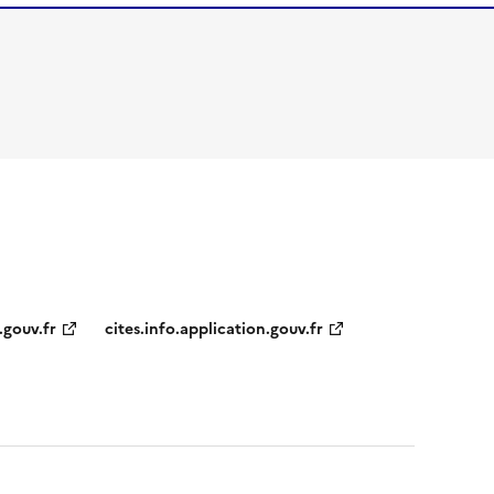
.gouv.fr
cites.info.application.gouv.fr