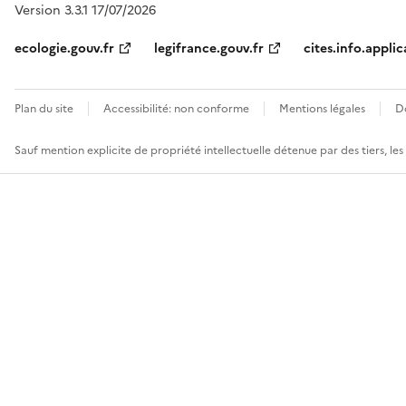
Version 3.3.1 17/07/2026
ecologie.gouv.fr
legifrance.gouv.fr
cites.info.applic
Plan du site
Accessibilité: non conforme
Mentions légales
D
Sauf mention explicite de propriété intellectuelle détenue par des tiers, le