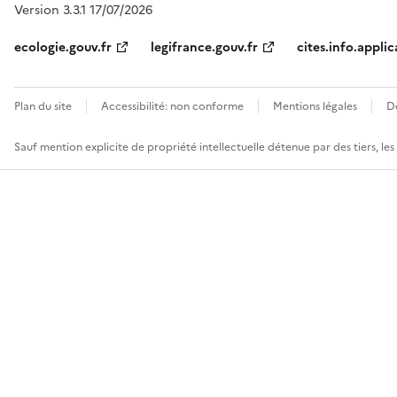
Version 3.3.1 17/07/2026
ecologie.gouv.fr
legifrance.gouv.fr
cites.info.applic
Plan du site
Accessibilité: non conforme
Mentions légales
D
Sauf mention explicite de propriété intellectuelle détenue par des tiers, le