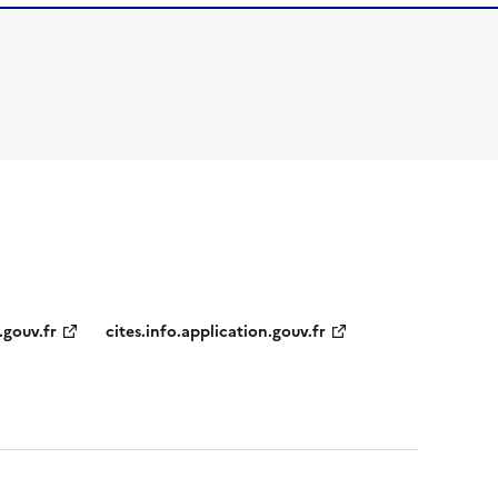
.gouv.fr
cites.info.application.gouv.fr