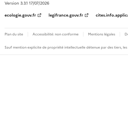
Version 3.3.1 17/07/2026
ecologie.gouv.fr
legifrance.gouv.fr
cites.info.applic
Plan du site
Accessibilité: non conforme
Mentions légales
D
Sauf mention explicite de propriété intellectuelle détenue par des tiers, le