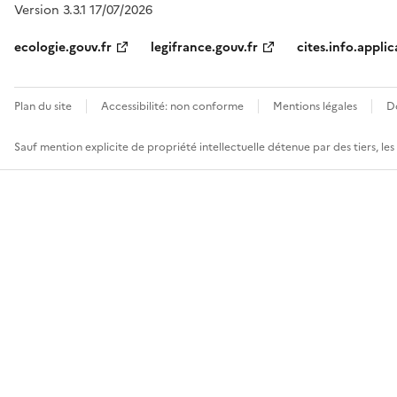
Version 3.3.1 17/07/2026
ecologie.gouv.fr
legifrance.gouv.fr
cites.info.applic
Plan du site
Accessibilité: non conforme
Mentions légales
D
Sauf mention explicite de propriété intellectuelle détenue par des tiers, le