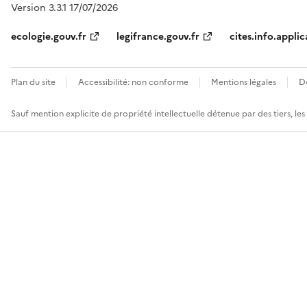
Version 3.3.1 17/07/2026
ecologie.gouv.fr
legifrance.gouv.fr
cites.info.applic
Plan du site
Accessibilité: non conforme
Mentions légales
D
Sauf mention explicite de propriété intellectuelle détenue par des tiers, le