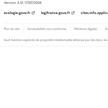
Version 3.3.1 17/07/2026
ecologie.gouv.fr
legifrance.gouv.fr
cites.info.applic
Plan du site
Accessibilité: non conforme
Mentions légales
D
Sauf mention explicite de propriété intellectuelle détenue par des tiers, le