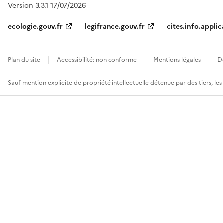
Version 3.3.1 17/07/2026
ecologie.gouv.fr
legifrance.gouv.fr
cites.info.applic
Plan du site
Accessibilité: non conforme
Mentions légales
D
Sauf mention explicite de propriété intellectuelle détenue par des tiers, le