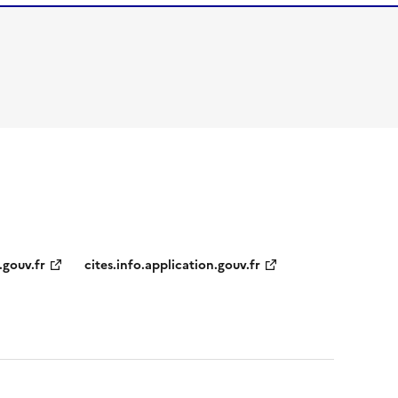
.gouv.fr
cites.info.application.gouv.fr