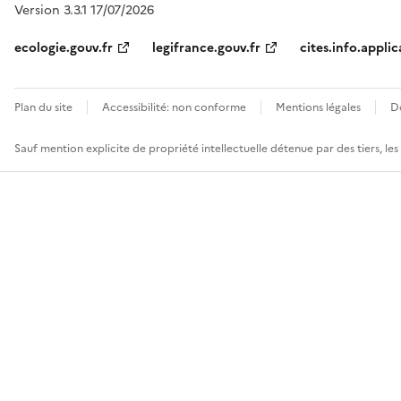
Version 3.3.1 17/07/2026
ecologie.gouv.fr
legifrance.gouv.fr
cites.info.applic
Plan du site
Accessibilité: non conforme
Mentions légales
D
Sauf mention explicite de propriété intellectuelle détenue par des tiers, le