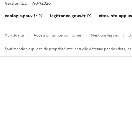
Version 3.3.1 17/07/2026
ecologie.gouv.fr
legifrance.gouv.fr
cites.info.applic
Plan du site
Accessibilité: non conforme
Mentions légales
D
Sauf mention explicite de propriété intellectuelle détenue par des tiers, le