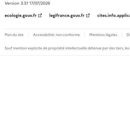
Version 3.3.1 17/07/2026
ecologie.gouv.fr
legifrance.gouv.fr
cites.info.applic
Plan du site
Accessibilité: non conforme
Mentions légales
D
Sauf mention explicite de propriété intellectuelle détenue par des tiers, le