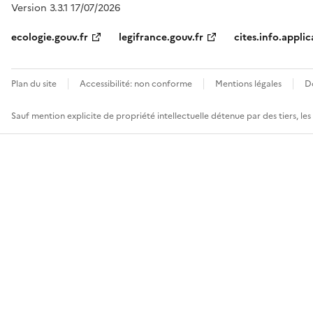
Version 3.3.1 17/07/2026
ecologie.gouv.fr
legifrance.gouv.fr
cites.info.applic
Plan du site
Accessibilité: non conforme
Mentions légales
D
Sauf mention explicite de propriété intellectuelle détenue par des tiers, le