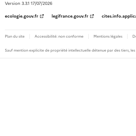
Version 3.3.1 17/07/2026
ecologie.gouv.fr
legifrance.gouv.fr
cites.info.applic
Plan du site
Accessibilité: non conforme
Mentions légales
D
Sauf mention explicite de propriété intellectuelle détenue par des tiers, le