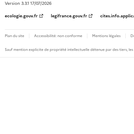
Version 3.3.1 17/07/2026
ecologie.gouv.fr
legifrance.gouv.fr
cites.info.applic
Plan du site
Accessibilité: non conforme
Mentions légales
D
Sauf mention explicite de propriété intellectuelle détenue par des tiers, le