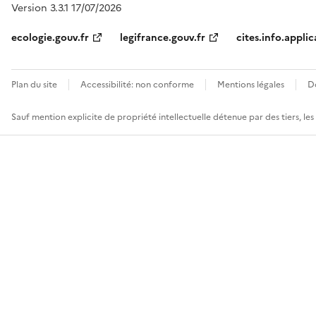
Version 3.3.1 17/07/2026
ecologie.gouv.fr
legifrance.gouv.fr
cites.info.applic
Plan du site
Accessibilité: non conforme
Mentions légales
D
Sauf mention explicite de propriété intellectuelle détenue par des tiers, le