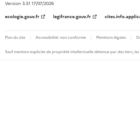
Version 3.3.1 17/07/2026
ecologie.gouv.fr
legifrance.gouv.fr
cites.info.applic
Plan du site
Accessibilité: non conforme
Mentions légales
D
Sauf mention explicite de propriété intellectuelle détenue par des tiers, le