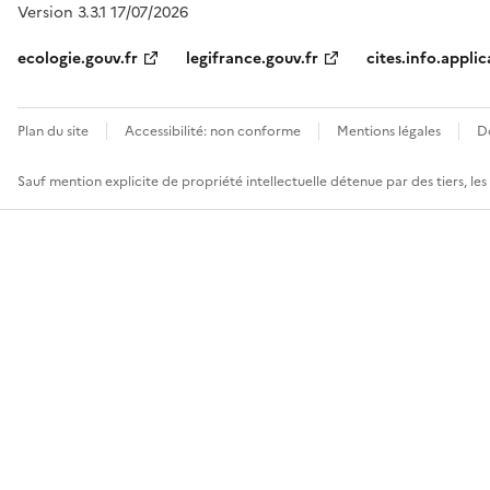
Version 3.3.1 17/07/2026
ecologie.gouv.fr
legifrance.gouv.fr
cites.info.applic
Plan du site
Accessibilité: non conforme
Mentions légales
D
Sauf mention explicite de propriété intellectuelle détenue par des tiers, le