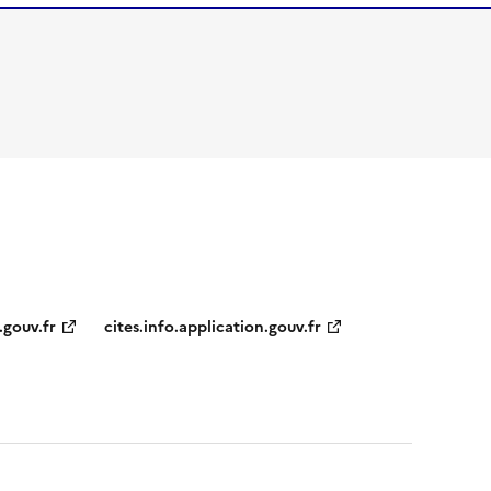
.gouv.fr
cites.info.application.gouv.fr