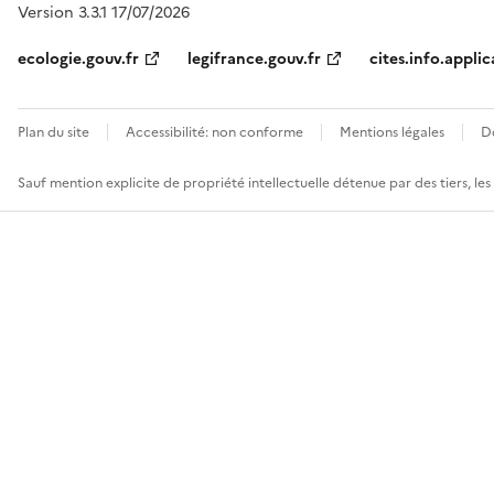
Version 3.3.1 17/07/2026
ecologie.gouv.fr
legifrance.gouv.fr
cites.info.applic
Plan du site
Accessibilité: non conforme
Mentions légales
D
Sauf mention explicite de propriété intellectuelle détenue par des tiers, le