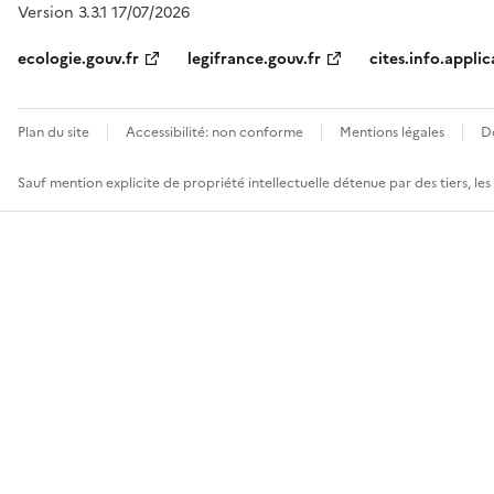
Version 3.3.1 17/07/2026
ecologie.gouv.fr
legifrance.gouv.fr
cites.info.applic
Plan du site
Accessibilité: non conforme
Mentions légales
D
Sauf mention explicite de propriété intellectuelle détenue par des tiers, le